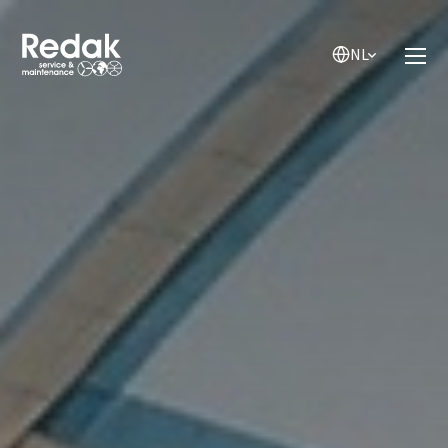
NL
NL
EN
DE