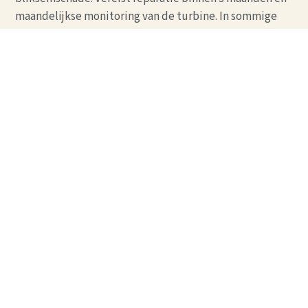
maandelijkse monitoring van de turbine. In sommige
gevallen is een tussentijdse noodreparatie aan te
raden.
Categorie 5: kritieke schade
Zware structurele schade met risico op bladverlies,
zoals diepe scheuren, loslatend laminaat of falende
lijmverbindingen. De turbine moet stilgezet of
wekelijks gemonitord worden. Reparatie gebeurt