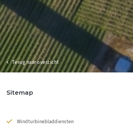
Windturbinebladdiensten
Reparatiediensten
Terug naar overzicht
Rope access commercieel
Projecten
Over ons
Nieuws
Sitemap
Contact
Windturbinebladdiensten